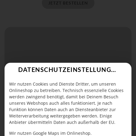
JETZT BESTELLEN
DATENSCHUTZEINSTELLUNGEN
Wir nutzen Cookies und Dienste Dritter, um unseren
Onlineshop zu betreiben. Technisch essenzielle Cookies
werden zwingend benötigt, damit bei Deinem Besuch
unseres Webshops auch alles funktioniert. Je nach
Funktion können Daten auch an Diensteanbieter zur
Weiterverarbeitung weitergegeben werden. Einige
Anbieter übermitteln Daten auch außerhalb der EU.
EXTRA JOGHURT SAUCE
Wir nutzen Google Maps im Onlineshop.